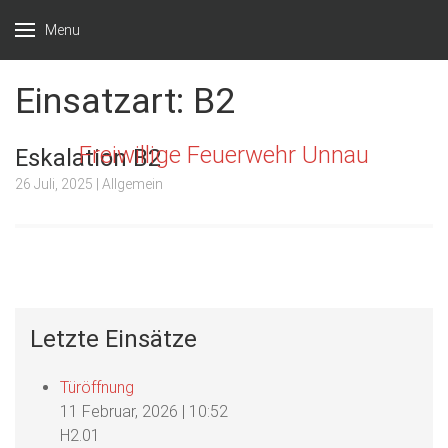
Menu
Einsatzart:
B2
Freiwillige Feuerwehr Unnau
Eskalation B2
26 Juli, 2025
| Allgemein
Letzte Einsätze
Türöffnung
11 Februar, 2026
|
10:52
H2.01