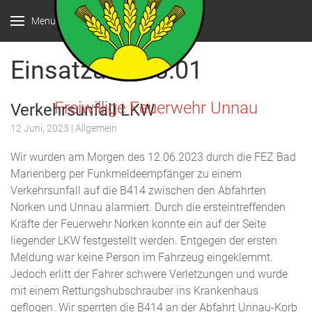
Menu
Einsatzart:
H3.01
Freiwillige Feuerwehr Unnau
Verkehrsunfall LKW
12 Juni, 2023
| Allgemein
Wir wurden am Morgen des 12.06.2023 durch die FEZ Bad
Marienberg per Funkmeldeempfänger zu einem
Verkehrsunfall auf die B414 zwischen den Abfahrten
Norken und Unnau alarmiert. Durch die ersteintreffenden
Kräfte der Feuerwehr Norken konnte ein auf der Seite
liegender LKW festgestellt werden. Entgegen der ersten
Meldung war keine Person im Fahrzeug eingeklemmt.
Jedoch erlitt der Fahrer schwere Verletzungen und wurde
mit einem Rettungshubschrauber ins Krankenhaus
geflogen. Wir sperrten die B414 an der Abfahrt Unnau-Korb