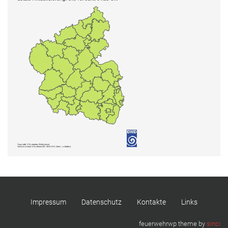
Impressum
Datenschutz
Kontakte
Links
feuerwehrwp theme by
sinci