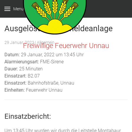
Menu
Ausgelöste Brandmeldeanlage
29 Januar, 2022
| Allgemein
Freiwillige Feuerwehr Unnau
Datum:
29 Januar, 2022 um 13:45 Uhr
Alarmierungsart:
FME-Sirene
Dauer:
25 Minuten
Einsatzart:
B2.07
Einsatzort:
Bahnhofstraße, Unnau
Einheiten:
Feuerwehr Unnau
Einsatzbericht:
Um 13:45 Uhr wurden wir durch die Leitstelle Montabaur