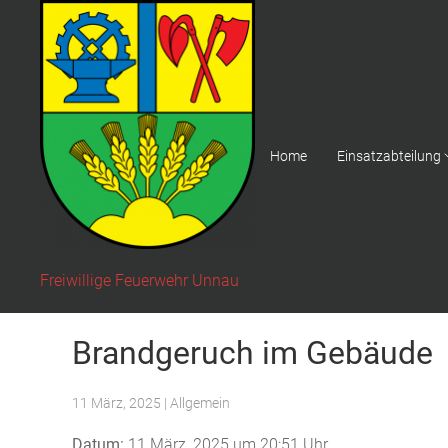
Home
Einsatzabteilung
Freiwillige Feuerwehr Unnau
Brandgeruch im Gebäude
11 März, 2025
| Allgemein
Datum:
11 März, 2025 um 20:51 Uhr