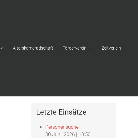
Alterskameradschaft
Förderverein
Zeltverleih
Letzte Einsätze
Personensuche
30 Juni, 2026
|
10:50