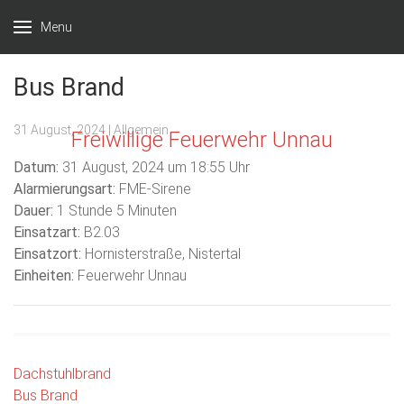
Menu
Bus Brand
31 August, 2024
| Allgemein
Freiwillige Feuerwehr Unnau
Datum:
31 August, 2024 um 18:55 Uhr
Alarmierungsart:
FME-Sirene
Dauer:
1 Stunde 5 Minuten
Einsatzart:
B2.03
Einsatzort:
Hornisterstraße, Nistertal
Einheiten:
Feuerwehr Unnau
Beitragsnavigation
Dachstuhlbrand
Bus Brand