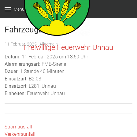
Menu
Fahrzeugbrand
11 Februar, 2025
| Allgemein
Freiwillige Feuerwehr Unnau
Datum:
11 Februar, 2025 um 13:50 Uhr
Alarmierungsart:
FME-Sirene
Dauer:
1 Stunde 40 Minuten
Einsatzart:
B2.03
Einsatzort:
L281, Unnau
Einheiten:
Feuerwehr Unnau
Beitragsnavigation
Stromausfall
Verkehrsunfall