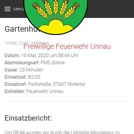
Menu
Gartenhüttenbrand
10 Mai, 2020
| Allgemein
Freiwillige Feuerwehr Unnau
Datum:
10 Mai, 2020 um 08:44 Uhr
Alarmierungsart:
FME-Sirene
Dauer:
23 Minuten
Einsatzart:
B2.05
Einsatzort:
Parkstraße, 57647 Nistertal
Einheiten:
Feuerwehr Unnau
Einsatzbericht:
Um 08:44 wurden wir durch die Leitstelle Montabaur zu