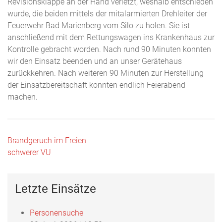
Revisionsklappe an der Hand verletzt, weshalb entschieden
wurde, die beiden mittels der mitalarmierten Drehleiter der
Feuerwehr Bad Marienberg vom Silo zu holen. Sie ist
anschließend mit dem Rettungswagen ins Krankenhaus zur
Kontrolle gebracht worden. Nach rund 90 Minuten konnten
wir den Einsatz beenden und an unser Gerätehaus
zurückkehren. Nach weiteren 90 Minuten zur Herstellung
der Einsatzbereitschaft konnten endlich Feierabend
machen.
Beitragsnavigation
Brandgeruch im Freien
schwerer VU
Letzte Einsätze
Personensuche