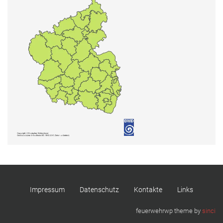
Impressum
Datenschutz
Kontakte
Links
feuerwehrwp theme by
sinci