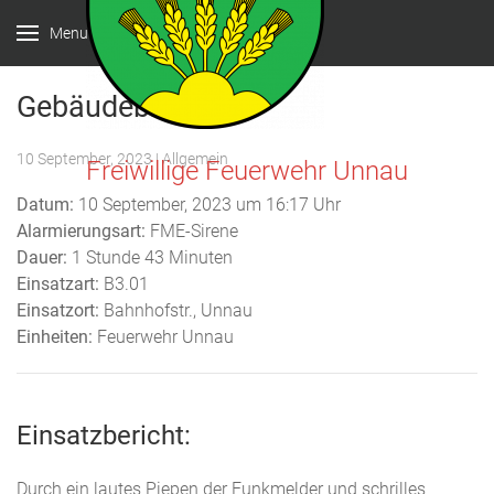
Menu
Gebäudebrand
10 September, 2023
| Allgemein
Freiwillige Feuerwehr Unnau
Datum:
10 September, 2023 um 16:17 Uhr
Alarmierungsart:
FME-Sirene
Dauer:
1 Stunde 43 Minuten
Einsatzart:
B3.01
Einsatzort:
Bahnhofstr., Unnau
Einheiten:
Feuerwehr Unnau
Einsatzbericht:
Durch ein lautes Piepen der Funkmelder und schrilles