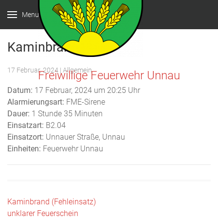
Menu
Kaminbrand
17 Februar, 2024
| Allgemein
Freiwillige Feuerwehr Unnau
Datum:
17 Februar, 2024 um 20:25 Uhr
Alarmierungsart:
FME-Sirene
Dauer:
1 Stunde 35 Minuten
Einsatzart:
B2.04
Einsatzort:
Unnauer Straße, Unnau
Einheiten:
Feuerwehr Unnau
Beitragsnavigation
Kaminbrand (Fehleinsatz)
unklarer Feuerschein