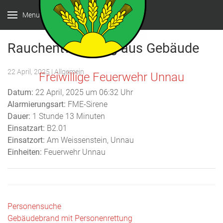
Menu
Rauchentwicklung aus Gebäude
22 April, 2025
| Allgemein
Freiwillige Feuerwehr Unnau
Datum:
22 April, 2025 um 06:32 Uhr
Alarmierungsart:
FME-Sirene
Dauer:
1 Stunde 13 Minuten
Einsatzart:
B2.01
Einsatzort:
Am Weissenstein, Unnau
Einheiten:
Feuerwehr Unnau
Beitragsnavigation
Personensuche
Gebäudebrand mit Personenrettung