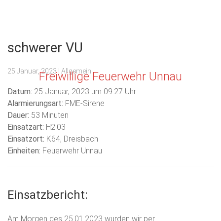
Menu
schwerer VU
25 Januar, 2023
| Allgemein
Freiwillige Feuerwehr Unnau
Datum:
25 Januar, 2023 um 09:27 Uhr
Alarmierungsart:
FME-Sirene
Dauer:
53 Minuten
Einsatzart:
H2.03
Einsatzort:
K64, Dreisbach
Einheiten:
Feuerwehr Unnau
Einsatzbericht:
Am Morgen des 25.01.2023 wurden wir per