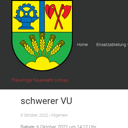
Home
Einsatzabteilung
Freiwillige Feuerwehr Unnau
schwerer VU
6 Oktober, 2022
| Allgemein
Datum:
6 Oktober, 2022 um 14:12 Uhr