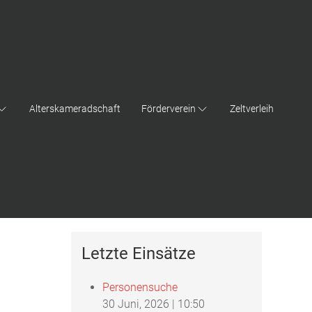
Alterskameradschaft
Förderverein
Zeltverleih
Letzte Einsätze
Personensuche
30 Juni, 2026
|
10:50