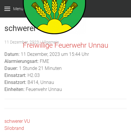
Menu
schwerer VU
11 Dezember, 2023
| Allgemein
Freiwillige Feuerwehr Unnau
Datum:
11 Dezember, 2023 um 15:44 Uhr
Alarmierungsart:
FME
Dauer:
1 Stunde 21 Minuten
Einsatzart:
H2.03
Einsatzort:
B414, Unnau
Einheiten:
Feuerwehr Unnau
Beitragsnavigation
schwerer VU
Silobrand