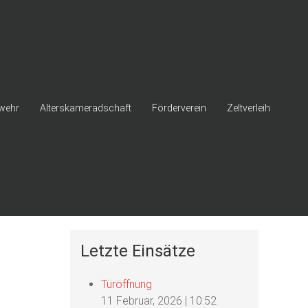
wehr
Alterskameradschaft
Förderverein
Zeltverleih
Letzte Einsätze
Türöffnung
11 Februar, 2026
|
10:52