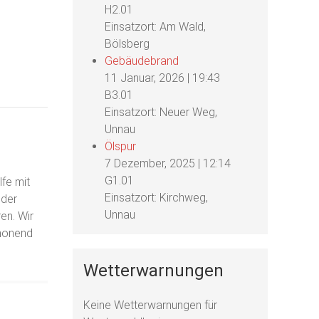
H2.01
Einsatzort: Am Wald,
Bölsberg
Gebäudebrand
11 Januar, 2026
|
19:43
B3.01
Einsatzort: Neuer Weg,
Unnau
Ölspur
7 Dezember, 2025
|
12:14
G1.01
fe mit
Einsatzort: Kirchweg,
 der
Unnau
en. Wir
chonend
Wetterwarnungen
Keine Wetterwarnungen für