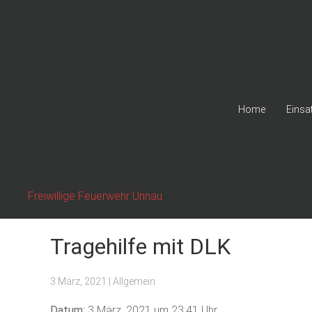
Home
Einsa
Freiwillige Feuerwehr Unnau
Tragehilfe mit DLK
3 März, 2021
| Allgemein
Datum:
3 März, 2021 um 23:41 Uhr