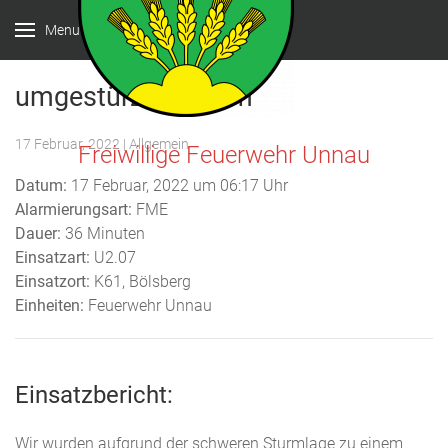
Menu
umgestürzter Baum
17 Februar, 2022
| Allgemein
Freiwillige Feuerwehr Unnau
Datum:
17 Februar, 2022 um 06:17 Uhr
Alarmierungsart:
FME
Dauer:
36 Minuten
Einsatzart:
U2.07
Einsatzort:
K61, Bölsberg
Einheiten:
Feuerwehr Unnau
Einsatzbericht:
Wir wurden aufgrund der schweren Sturmlage zu einem