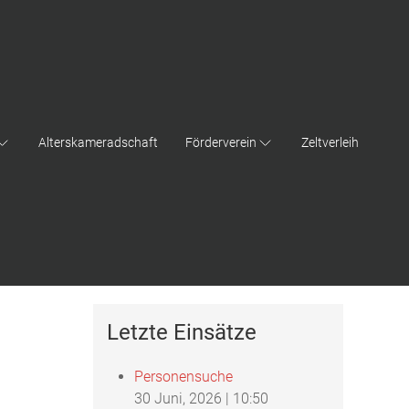
Alterskameradschaft
Förderverein
Zeltverleih
Letzte Einsätze
Personensuche
30 Juni, 2026
|
10:50