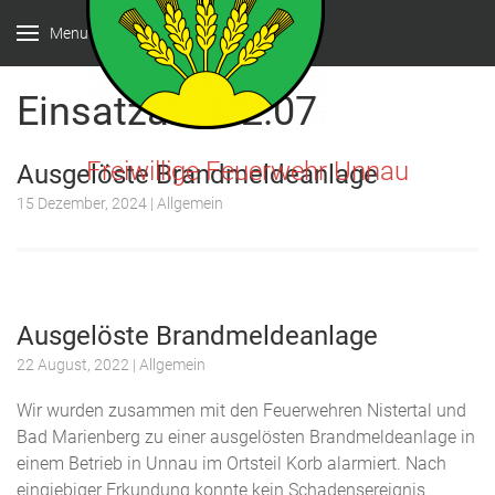
Menu
Einsatzart:
B2.07
Freiwillige Feuerwehr Unnau
Ausgelöste Brandmeldeanlage
15 Dezember, 2024
| Allgemein
Ausgelöste Brandmeldeanlage
22 August, 2022
| Allgemein
Wir wurden zusammen mit den Feuerwehren Nistertal und
Bad Marienberg zu einer ausgelösten Brandmeldeanlage in
einem Betrieb in Unnau im Ortsteil Korb alarmiert. Nach
eingiebiger Erkundung konnte kein Schadensereignis