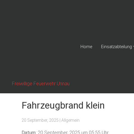
Home
Einsatzabteilung
Freiwillige Feuerwehr Unnau
Fahrzeugbrand klein
20 September, 2025
| Allgemein
Datum:
20 September, 2025 um 05:55 Uhr