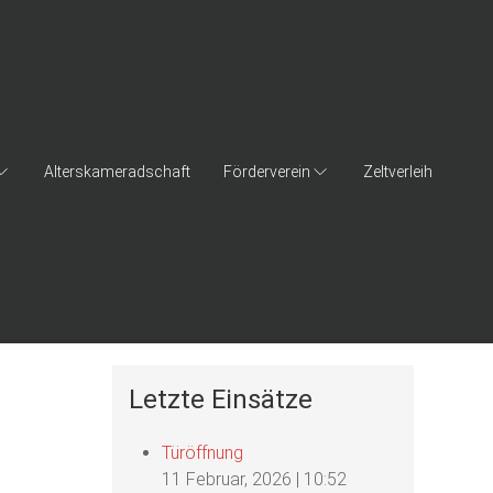
Alterskameradschaft
Förderverein
Zeltverleih
Letzte Einsätze
Türöffnung
11 Februar, 2026
|
10:52