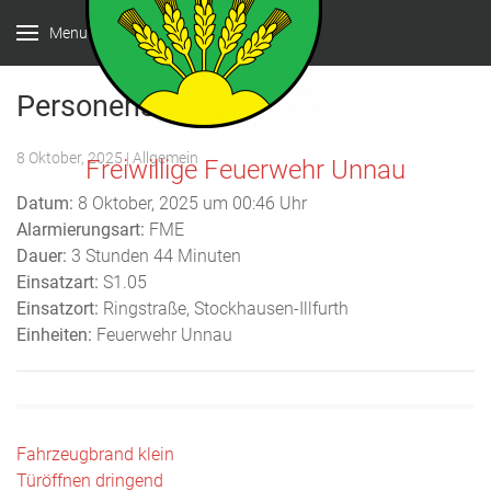
Menu
Personensuche
8 Oktober, 2025
| Allgemein
Freiwillige Feuerwehr Unnau
Datum:
8 Oktober, 2025 um 00:46 Uhr
Alarmierungsart:
FME
Dauer:
3 Stunden 44 Minuten
Einsatzart:
S1.05
Einsatzort:
Ringstraße, Stockhausen-Illfurth
Einheiten:
Feuerwehr Unnau
Beitragsnavigation
Fahrzeugbrand klein
Türöffnen dringend