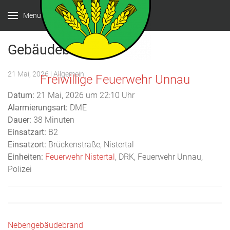
Menu
Gebäudebrand
21 Mai, 2026
| Allgemein
Freiwillige Feuerwehr Unnau
Datum:
21 Mai, 2026 um 22:10 Uhr
Alarmierungsart:
DME
Dauer:
38 Minuten
Einsatzart:
B2
Einsatzort:
Brückenstraße, Nistertal
Einheiten:
Feuerwehr Nistertal
, DRK, Feuerwehr Unnau,
Polizei
Beitragsnavigation
Nebengebäudebrand