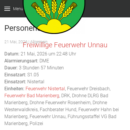
Menu
Personensuche
21 Mai, 2026
| Allgemein
Freiwillige Feuerwehr Unnau
Datum:
21 Mai, 2026 um 22:48 Uhr
Alarmierungsart:
DME
Dauer:
3 Stunden 57 Minuten
Einsatzart:
S1.05
Einsatzort:
Nistertal
Einheiten:
Feuerwehr Nistertal
, Feuerwehr Dreisbach,
Feuerwehr Bad Marienberg
, DRK, Drohne DLRG Bad
Marienberg, Drohne Feuerwehr Rosenheim, Drohne
Westerwaldkreis, Fachberater Hund, Feuerwehr Hahn bei
Marienberg, Feuerwehr Unnau, Führungsstaffel VG Bad
Marienberg, Polizei