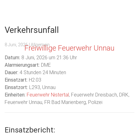
Menu
Verkehrsunfall
8 Juni, 2026
| Allgemein
Freiwillige Feuerwehr Unnau
Datum:
8 Juni, 2026 um 21:36 Uhr
Alarmierungsart:
DME
Dauer:
4 Stunden 24 Minuten
Einsatzart:
H2.03
Einsatzort:
L293, Unnau
Einheiten:
Feuerwehr Nistertal
, Feuerwehr Dreisbach, DRK,
Feuerwehr Unnau, FR Bad Marienberg, Polizei
Einsatzbericht: