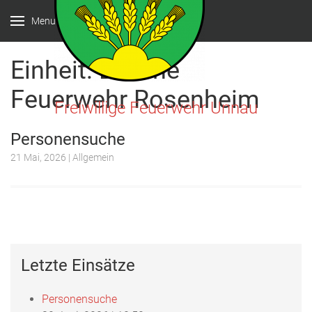
Menu
Einheit:
Drohne
Feuerwehr Rosenheim
Freiwillige Feuerwehr Unnau
Personensuche
21 Mai, 2026
| Allgemein
Letzte Einsätze
Personensuche