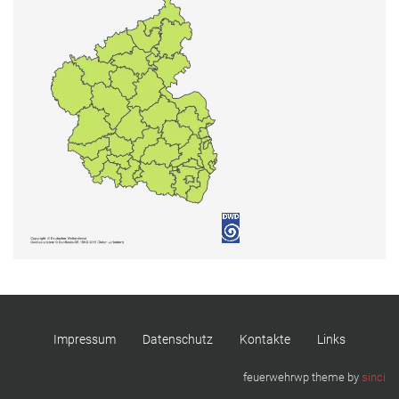
Impressum
Datenschutz
Kontakte
Links
feuerwehrwp theme by
sinci