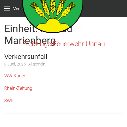
Menu
Einheit:
FR Bad
Marienberg
Freiwillige Feuerwehr Unnau
Verkehrsunfall
8 Juni, 2026
| Allgemein
WW-Kurier
Rhein-Zeitung
SWR