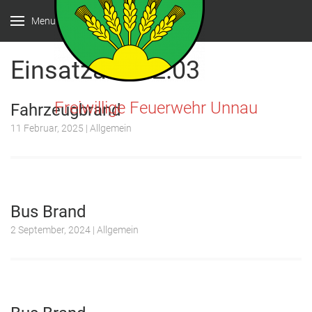
Menu
Einsatzart:
B2.03
Freiwillige Feuerwehr Unnau
Fahrzeugbrand
11 Februar, 2025
| Allgemein
Bus Brand
2 September, 2024
| Allgemein