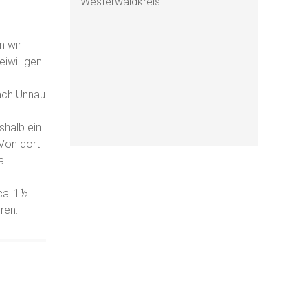
Westerwaldkreis
n wir
iwilligen
e
ach Unnau
shalb ein
Von dort
a
ca. 1½
ren.