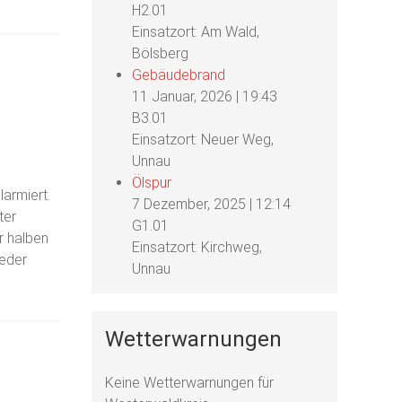
H2.01
Einsatzort: Am Wald,
Bölsberg
Gebäudebrand
11 Januar, 2026
|
19:43
B3.01
Einsatzort: Neuer Weg,
Unnau
Ölspur
larmiert.
7 Dezember, 2025
|
12:14
ter
G1.01
r halben
Einsatzort: Kirchweg,
ieder
Unnau
Wetterwarnungen
Keine Wetterwarnungen für