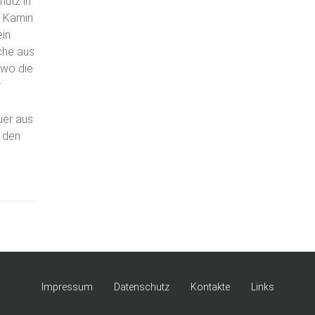
hutz in
r Kamin
ein
che aus
 wo die
r
uer aus
 den
Impressum
Datenschutz
Kontakte
Links