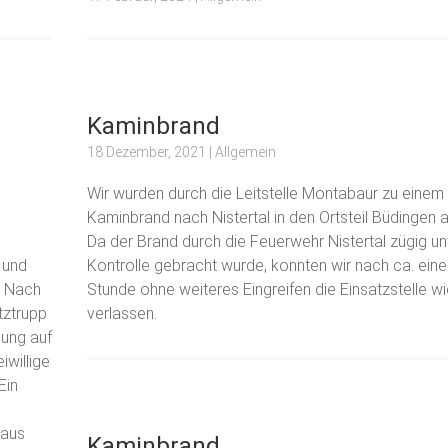
Kaminbrand
18 Dezember, 2021
| Allgemein
Wir wurden durch die Leitstelle Montabaur zu einem
Kaminbrand nach Nistertal in den Ortsteil Büdingen a
Da der Brand durch die Feuerwehr Nistertal zügig un
 und
Kontrolle gebracht wurde, konnten wir nach ca. eine
. Nach
Stunde ohne weiteres Eingreifen die Einsatzstelle w
tztrupp
verlassen.
lung auf
iwillige
Ein
 aus
Kaminbrand