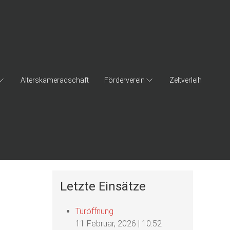
Alterskameradschaft
Förderverein
Zeltverleih
Letzte Einsätze
Türöffnung
11 Februar, 2026
|
10:52