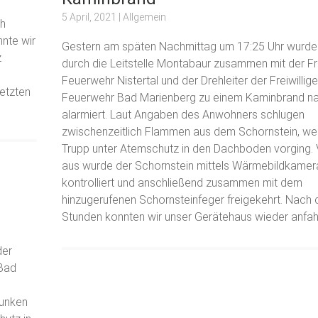
5 April, 2021
| Allgemein
ch
nte wir
Gestern am späten Nachmittag um 17:25 Uhr wurde
z
durch die Leitstelle Montabaur zusammen mit der Fre
Feuerwehr Nistertal und der Drehleiter der Freiwillig
letzten
Feuerwehr Bad Marienberg zu einem Kaminbrand n
alarmiert. Laut Angaben des Anwohners schlugen
zwischenzeitlich Flammen aus dem Schornstein, we
Trupp unter Atemschutz in den Dachboden vorging. 
aus wurde der Schornstein mittels Wärmebildkamer
kontrolliert und anschließend zusammen mit dem
hinzugerufenen Schornsteinfeger freigekehrt. Nach 
Stunden konnten wir unser Gerätehaus wieder anfah
der
 Bad
Funken