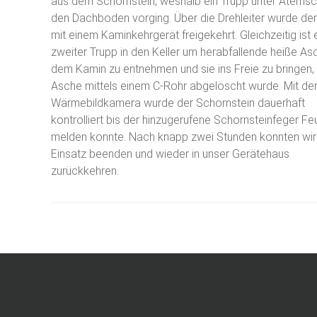
aus dem Schornstein, weshalb ein Trupp unter Atemsc
den Dachboden vorging. Über die Drehleiter wurde de
mit einem Kaminkehrgerät freigekehrt. Gleichzeitig ist 
zweiter Trupp in den Keller um herabfallende heiße As
dem Kamin zu entnehmen und sie ins Freie zu bringen,
Asche mittels einem C-Rohr abgelöscht wurde. Mit de
Wärmebildkamera wurde der Schornstein dauerhaft
kontrolliert bis der hinzugerufene Schornsteinfeger Fe
melden konnte. Nach knapp zwei Stunden konnten wir
Einsatz beenden und wieder in unser Gerätehaus
zurückkehren.